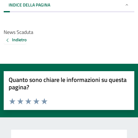
INDICE DELLA PAGINA
News Scaduta
Indietro
Quanto sono chiare le informazioni su questa
pagina?
Valuta da 1 a 5 stelle la pagina
Valuta 1 stelle su 5
Valuta 2 stelle su 5
Valuta 3 stelle su 5
Valuta 4 stelle su 5
Valuta 5 stelle su 5