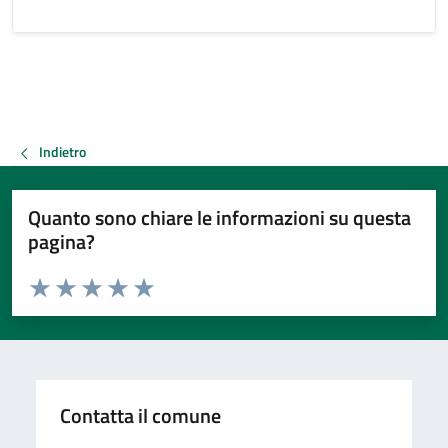
Indietro
Quanto sono chiare le informazioni su questa
pagina?
Valuta da 1 a 5 stelle la pagina
Valuta 1 stelle su 5
Valuta 2 stelle su 5
Valuta 3 stelle su 5
Valuta 4 stelle su 5
Valuta 5 stelle su 5
Contatta il comune