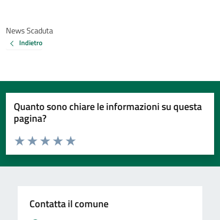
News Scaduta
Indietro
Quanto sono chiare le informazioni su questa
pagina?
Valuta da 1 a 5 stelle la pagina
Valuta 1 stelle su 5
Valuta 2 stelle su 5
Valuta 3 stelle su 5
Valuta 4 stelle su 5
Valuta 5 stelle su 5
Contatta il comune