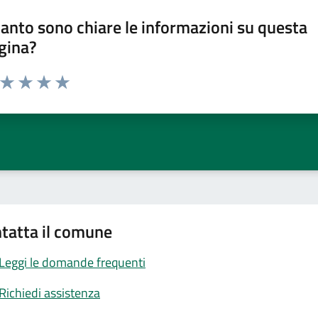
anto sono chiare le informazioni su questa
gina?
a da 1 a 5 stelle la pagina
ta 1 stelle su 5
Valuta 2 stelle su 5
Valuta 3 stelle su 5
Valuta 4 stelle su 5
Valuta 5 stelle su 5
tatta il comune
Leggi le domande frequenti
Richiedi assistenza