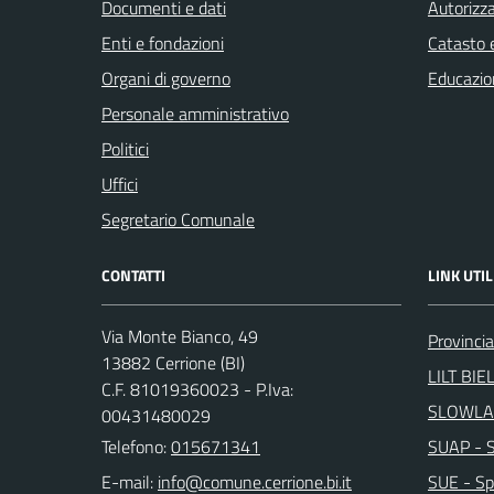
Documenti e dati
Autorizza
Enti e fondazioni
Catasto e
Organi di governo
Educazio
Personale amministrativo
Politici
Uffici
Segretario Comunale
CONTATTI
LINK UTIL
Via Monte Bianco, 49
Provincia
13882 Cerrione (BI)
LILT BIE
C.F. 81019360023 - P.Iva:
SLOWLA
00431480029
Telefono:
015671341
SUAP - Sp
E-mail:
SUE - Spo