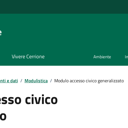
e
Vivere Cerrione
Ambiente
I
ti e dati
/
Modulistica
/
Modulo accesso civico generalizzato
sso civico
to