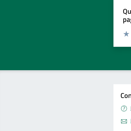
Qu
pa
Valut
Valu
Con