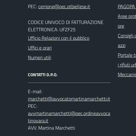
PEC:
PAGOPA 
Aree prot
CODICE UNIVOCO DI FATTURAZIONE
ore
ELETTRONICA: UFZF25
Consigli 
Ufficio Relazioni con il pubblico
azzi
Uffici e orari
Portale t
Numeri utili
i rifiuti u
Meccanis
CONTATTI D.P.O.
E-mail:
PEC:
AVV. Martina Marchetti