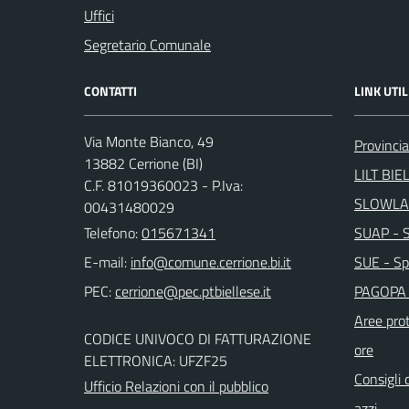
Uffici
Segretario Comunale
CONTATTI
LINK UTIL
Via Monte Bianco, 49
Provincia
13882 Cerrione (BI)
LILT BIE
C.F. 81019360023 - P.Iva:
SLOWLA
00431480029
Telefono:
015671341
SUAP - Sp
E-mail:
SUE - Spo
PEC:
PAGOPA 
Aree prot
CODICE UNIVOCO DI FATTURAZIONE
ore
ELETTRONICA: UFZF25
Consigli 
Ufficio Relazioni con il pubblico
azzi