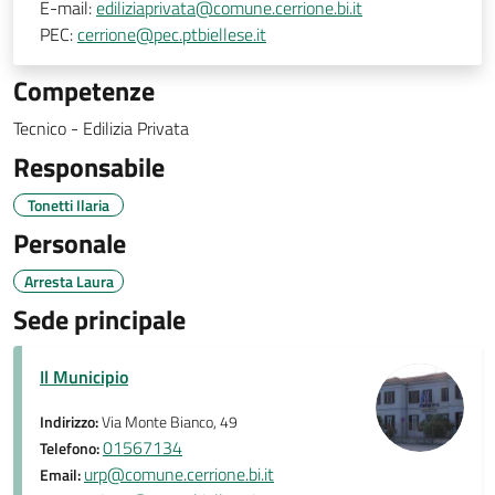
E-mail:
ediliziaprivata@comune.cerrione.bi.it
PEC:
cerrione@pec.ptbiellese.it
Competenze
Tecnico - Edilizia Privata
Responsabile
Tonetti Ilaria
Personale
Arresta Laura
Sede principale
Il Municipio
Indirizzo:
Via Monte Bianco, 49
01567134
Telefono:
urp@comune.cerrione.bi.it
Email: