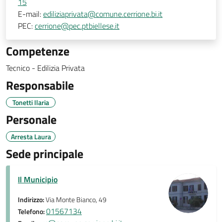
15
E-mail:
ediliziaprivata@comune.cerrione.bi.it
PEC:
cerrione@pec.ptbiellese.it
Competenze
Tecnico - Edilizia Privata
Responsabile
Tonetti Ilaria
Personale
Arresta Laura
Sede principale
Il Municipio
Indirizzo:
Via Monte Bianco, 49
01567134
Telefono: