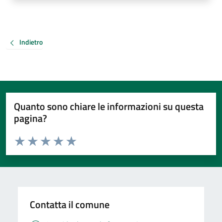
Indietro
Quanto sono chiare le informazioni su questa
pagina?
Valuta da 1 a 5 stelle la pagina
Valuta 1 stelle su 5
Valuta 2 stelle su 5
Valuta 3 stelle su 5
Valuta 4 stelle su 5
Valuta 5 stelle su 5
Contatta il comune