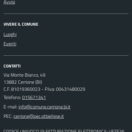
Avvisi
VIVERE IL COMUNE
Luoghi
Eventi
CONTATTI
Via Monte Bianco, 49
13882 Cerrione (BI)
C.F. 81019360023 - P.Iva: 00431480029
Telefono:
015671341
E-mail:
PEC:
CODICE UNIVOCO DI FATTURAZIONE ELETTRONICA: UFZF25